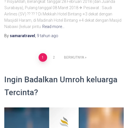
? InsyaAllah, Berangkat tanggal 28 Februari 2018 (dari Juanda
Surabaya), Pulang tanggal 08 Maret 2018 ✈ Pesawat : Saudi
Airlines (SV) ?? ?? ? Di Mekkah Hotel Bintang ⭐3 dekat dengan
Masjidil Haram, di Madinah Hotel Bintang ⭐4 dekat dengan Masjid
Nabawi (keluar pintu
Read more…
By
samaratravel
,
9 tahun
ago
Paginasi
1
2
BERIKUTNYA
pos
Ingin Badalkan Umroh keluarga
Tercinta?