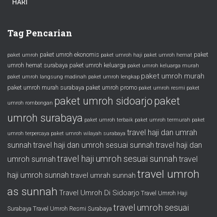
HARI
Tag Pencarian
paket umroh ekonomis
paket
paket umroh
paket umroh haji
paket umroh hemat
umroh hemat surabaya
paket umroh keluarga
paket umroh keluarga murah
paket umroh murah
paket umroh langsung madinah
paket umroh lengkap
paket umroh murah surabaya
paket umroh promo
paket umroh resmi
paket
paket umroh sidoarjo
paket
umroh rombongan
umroh surabaya
paket umroh terbaik
paket umroh termurah
paket
travel haji dan umrah
umroh terpercaya
paket umroh wilayah surabaya
sunnah
travel haji dan umroh sesuai sunnah
travel haji dan
travel haji umroh sesuai sunnah
umroh sunnah
travel
travel umroh
haji umroh sunnah
travel umrah sunnah
as sunnah
Travel Umroh Di Sidoarjo
Travel Umroh Haji
travel umroh sesuai
Surabaya
Travel Umroh Resmi Surabaya