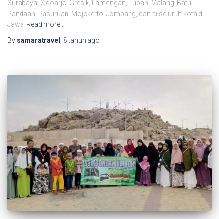
Surabaya, Sidoarjo, Gresik, Lamongan, Tuban, Malang, Batu,
Pandaan, Pasuruan, Mojokerto, Jombang, dan di seluruh kota di
Jawa
Read more…
By
samaratravel
,
8 tahun
ago