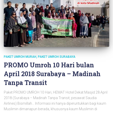
PAKET UMROH MURAH
PAKET UMROH SURABAYA
PROMO Umroh 10 Hari bulan
April 2018 Surabaya – Madinah
Tanpa Transit
Paket PROMO UMROH 10 Hari, HEMAT Hotel Dekat Masjid 28 April
2018 (Surabaya – Madinah Tanpa Transit, pesawat Saudia
Airlines) Bismillah… Informasi ini hanya diperuntukkan bagi kaum
Muslimin dimanapun berada, khususnya kaum Muslimin di