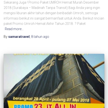
Sekarang Juga ! Promo Paket UMROH Hemat Murah Desember
2018 (Surabaya – Madinah Tanpa Transit) Bagi Anda yang ingin
mengisi liburan akhir tahun dengan beribadah Umroh, semoga
informasi berikut ini sangat bermanfaat untuk Anda. Berikut rincian
paket Promo Umroh Hemat Akhir Tahun 2018 : ? Paket
Read more…
By
samaratravel
,
8 tahun
ago