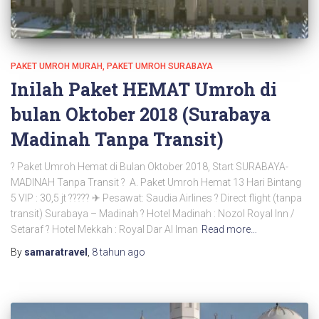
PAKET UMROH MURAH
PAKET UMROH SURABAYA
Inilah Paket HEMAT Umroh di
bulan Oktober 2018 (Surabaya
Madinah Tanpa Transit)
? Paket Umroh Hemat di Bulan Oktober 2018, Start SURABAYA-
MADINAH Tanpa Transit ? A. Paket Umroh Hemat 13 Hari Bintang
5 VIP : 30,5 jt ????? ✈ Pesawat: Saudia Airlines ? Direct flight (tanpa
transit) Surabaya – Madinah ? Hotel Madinah : Nozol Royal Inn /
Setaraf ? Hotel Mekkah : Royal Dar Al Iman
Read more…
By
samaratravel
,
8 tahun
ago