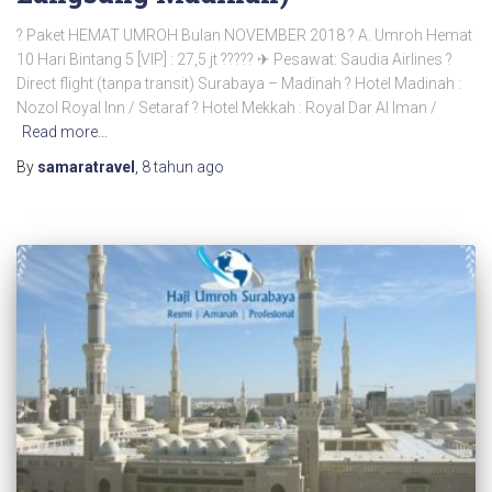
? Paket HEMAT UMROH Bulan NOVEMBER 2018 ? A. Umroh Hemat
10 Hari Bintang 5 [VIP] : 27,5 jt ????? ✈ Pesawat: Saudia Airlines ?
Direct flight (tanpa transit) Surabaya – Madinah ? Hotel Madinah :
Nozol Royal Inn / Setaraf ? Hotel Mekkah : Royal Dar Al Iman /
Read more…
By
samaratravel
,
8 tahun
ago