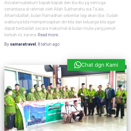
Assalamualaikum bapak-bapak dan ibu-ibu yg semoga
senantiasa di rahmati oleh Allah Subhanahu wa Ta’ala…
Alhamdulillah, bulan Ramadhan sebentar lagi akan tiba. Sudah
waktunya kita mempersiapkan diri kita dan keluarga kita agar
dapat beribadah secara maksimal di bulan mulia yang penuh
berkah ini, karena
Read more…
By
samaratravel
,
8 tahun
ago
Chat dgn Kami