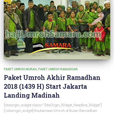
PAKET UMROH MURAH
PAKET UMROH RAMADHAN
Paket Umroh Akhir Ramadhan
2018 (1439 H) Start Jakarta
Landing Madinah
[siteorigin_widget class=”SiteOrigin_Widget_Headline_Widget”]
[/siteorigin_widget] Keutamaan Umroh di Bulan Ramadhan