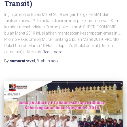
Transit)
Ingin Umroh di Bulan Maret 2019 dengan harga HEMAT dan
fasilitas mewah ? Temukan disini promo paket umroh-nya… Kami
kembali menghadirkan Promo paket Umroh SUPER EKONOMIS di
bulan Maret 2019 ini, silahkan manfaatkan kesempatan emas ini…
Promo Paket Umroh Murah Bintang 5 bulan Maret 2019. PROMO
Paket Umroh Murah 10 Hari 5 dapat 2x Sholat Jum’at (Umroh
Jumatain) di Mekkah
Read more…
By
samaratravel
,
8 tahun
ago