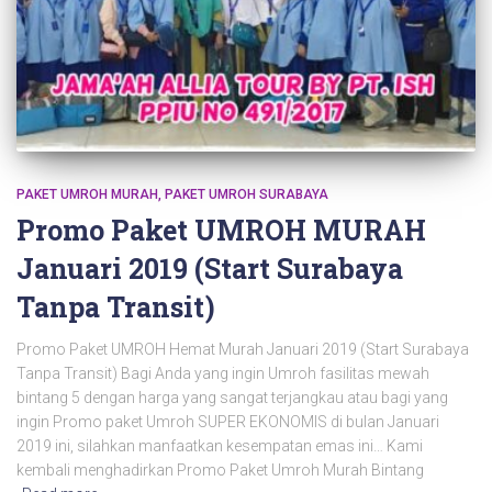
PAKET UMROH MURAH
PAKET UMROH SURABAYA
Promo Paket UMROH MURAH
Januari 2019 (Start Surabaya
Tanpa Transit)
Promo Paket UMROH Hemat Murah Januari 2019 (Start Surabaya
Tanpa Transit) Bagi Anda yang ingin Umroh fasilitas mewah
bintang 5 dengan harga yang sangat terjangkau atau bagi yang
ingin Promo paket Umroh SUPER EKONOMIS di bulan Januari
2019 ini, silahkan manfaatkan kesempatan emas ini… Kami
kembali menghadirkan Promo Paket Umroh Murah Bintang