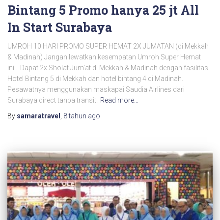
Bintang 5 Promo hanya 25 jt All
In Start Surabaya
UMROH 10 HARI PROMO SUPER HEMAT 2X JUMATAN (di Mekkah
& Madinah) Jangan lewatkan kesempatan Umroh Super Hemat
ini… Dapat 2x Sholat Jum’at di Mekkah & Madinah dengan fasilitas
Hotel Bintang 5 di Mekkah dan hotel bintang 4 di Madinah.
Pesawatnya menggunakan maskapai Saudia Airlines dari
Surabaya direct tanpa transit.
Read more…
By
samaratravel
,
8 tahun
ago