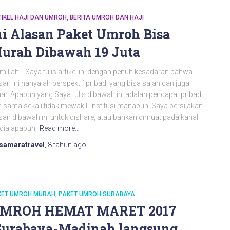
IKEL HAJI DAN UMROH
BERITA UMROH DAN HAJI
ni Alasan Paket Umroh Bisa
urah Dibawah 19 Juta
millah… Saya tulis artikel ini dengan penuh kesadaran bahwa
isan ini hanyalah perspektif pribadi yang bisa salah dan juga
ar. Apapun yang Saya tulis dibawah ini adalah pendapat pribadi
 sama sekali tidak mewakili institusi manapun. Saya persilakan
isan dibawah ini untuk dishare, atau bahkan dimuat pada kanal
dia apapun,
Read more…
samaratravel
,
8 tahun
ago
KET UMROH MURAH
PAKET UMROH SURABAYA
MROH HEMAT MARET 2017
Surabaya-Madinah langsung