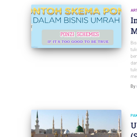
ART
I
M
Bis
tul
ben
dan
tul
me
By
PA
U
(