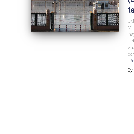
t
UM
Mad
Ins
Hid
Sau
dar
Re
By