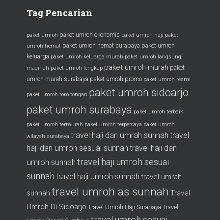
Tag Pencarian
paket umroh ekonomis
paket umroh
paket umroh haji
paket
paket umroh hemat surabaya
paket umroh
umroh hemat
keluarga
paket umroh keluarga murah
paket umroh langsung
paket umroh murah
paket
madinah
paket umroh lengkap
umroh murah surabaya
paket umroh promo
paket umroh resmi
paket umroh sidoarjo
paket umroh rombongan
paket umroh surabaya
paket umroh terbaik
paket umroh termurah
paket umroh terpercaya
paket umroh
travel haji dan umrah sunnah
travel
wilayah surabaya
haji dan umroh sesuai sunnah
travel haji dan
travel haji umroh sesuai
umroh sunnah
sunnah
travel haji umroh sunnah
travel umrah
travel umroh as sunnah
sunnah
Travel
Umroh Di Sidoarjo
Travel Umroh Haji Surabaya
Travel
travel umroh sesuai