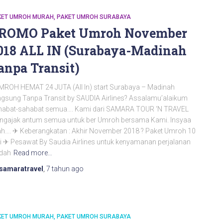
KET UMROH MURAH
PAKET UMROH SURABAYA
ROMO Paket Umroh November
018 ALL IN (Surabaya-Madinah
anpa Transit)
MROH HEMAT 24 JUTA (All In) start Surabaya – Madinah
gsung Tanpa Transit by SAUDIA Airlines? Assalamu’alaikum
habat-sahabat semua…. Kami dari SAMARA TOUR ‘N TRAVEL
ngajak antum semua untuk ber Umroh bersama Kami. Insyaa
ah…. ✈ Keberangkatan : Akhir November 2018 ? Paket Umroh 10
i ✈ Pesawat By Saudia Airlines untuk kenyamanan perjalanan
adah
Read more…
samaratravel
,
7 tahun
ago
KET UMROH MURAH
PAKET UMROH SURABAYA