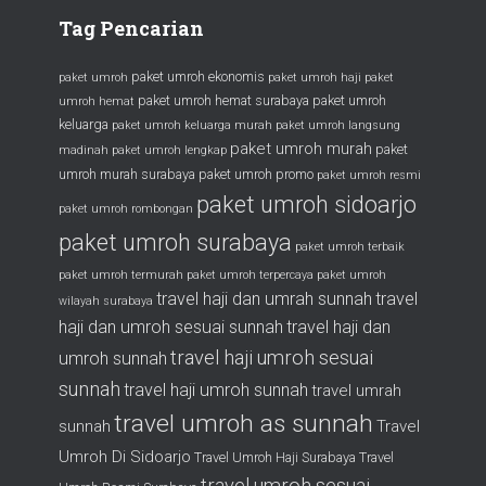
Tag Pencarian
paket umroh ekonomis
paket umroh
paket umroh haji
paket
paket umroh hemat surabaya
paket umroh
umroh hemat
keluarga
paket umroh keluarga murah
paket umroh langsung
paket umroh murah
paket
madinah
paket umroh lengkap
umroh murah surabaya
paket umroh promo
paket umroh resmi
paket umroh sidoarjo
paket umroh rombongan
paket umroh surabaya
paket umroh terbaik
paket umroh termurah
paket umroh terpercaya
paket umroh
travel haji dan umrah sunnah
travel
wilayah surabaya
haji dan umroh sesuai sunnah
travel haji dan
travel haji umroh sesuai
umroh sunnah
sunnah
travel haji umroh sunnah
travel umrah
travel umroh as sunnah
sunnah
Travel
Umroh Di Sidoarjo
Travel Umroh Haji Surabaya
Travel
travel umroh sesuai