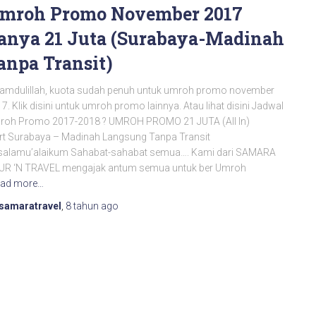
mroh Promo November 2017
anya 21 Juta (Surabaya-Madinah
anpa Transit)
amdulillah, kuota sudah penuh untuk umroh promo november
7. Klik disini untuk umroh promo lainnya. Atau lihat disini Jadwal
roh Promo 2017-2018 ? UMROH PROMO 21 JUTA (All In)
rt Surabaya – Madinah Langsung Tanpa Transit
salamu’alaikum Sahabat-sahabat semua…. Kami dari SAMARA
UR ‘N TRAVEL mengajak antum semua untuk ber Umroh
ad more…
samaratravel
,
8 tahun
ago