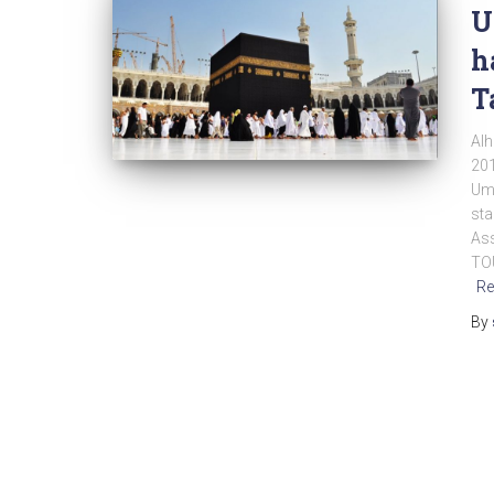
U
h
T
Alh
201
Um
sta
As
TO
Re
By